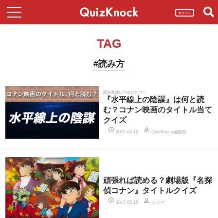
ログイン
TAG
#読み方
読み方はいつもひとつ！
『水平線上の陰謀』は何と読
む？コナン映画のタイトル当て
クイズ
QuizKnock編集部
2025.04.16
頑張れば読める？劇場版『名探
偵コナン』タイトルクイズ
コジマ
2017.05.15