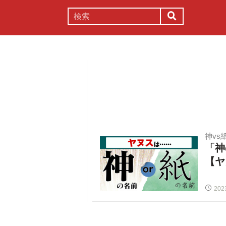
謎解き
コラム
常識
理系
神vs
「神
【ヤ
202