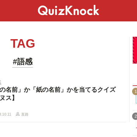
スペシャル
ライフ
ことば
カルチャー
TAG
#語感
紙
の名前」か「紙の名前」かを当てるクイズ
1
ヌス】
3.10.11
直路
2