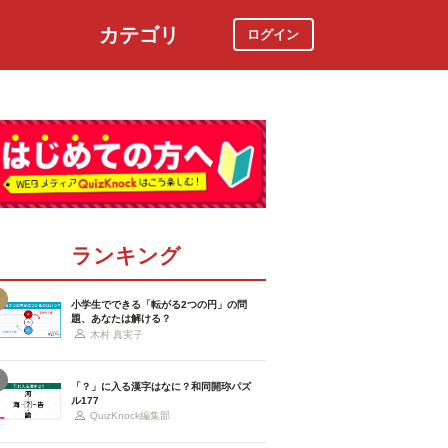
カテゴリ
ログイン
社会
スポーツ
時事ニュース
特集
ランキング
小学生でできる「転がる2つの円」の問
題、あなたは解ける？
木村 真実子
「？」に入る漢字はなに？和同開珎パズ
ル177
QuizKnock編集部