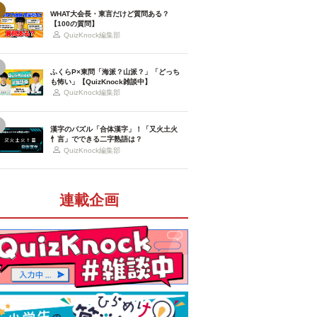
WHAT大会長・東言だけど質問ある？
【100の質問】
QuizKnock編集部
ふくらP×東問「海派？山派？」「どっち
も怖い」【QuizKnock雑談中】
QuizKnock編集部
漢字のパズル「合体漢字」！「又火土火
忄言」でできる二字熟語は？
QuizKnock編集部
連載企画