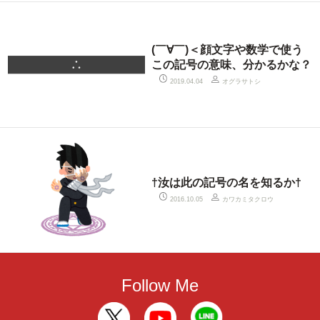
(￣∀￣)＜顔文字や数学で使う
この記号の意味、分かるかな？
オグラサトシ
2019.04.04
†汝は此の記号の名を知るか†
カワカミタクロウ
2016.10.05
Follow Me