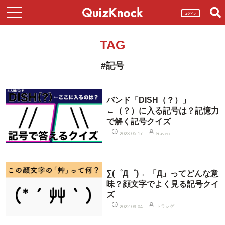
ログイン
TAG
#記号
バンド「DISH（？）」
←（？）に入る記号は？記憶力
で解く記号クイズ
2023.05.17
Raven
∑(゜Д゜) ←「Д」ってどんな意
味？顔文字でよく見る記号クイ
ズ
トラシゲ
2022.09.04