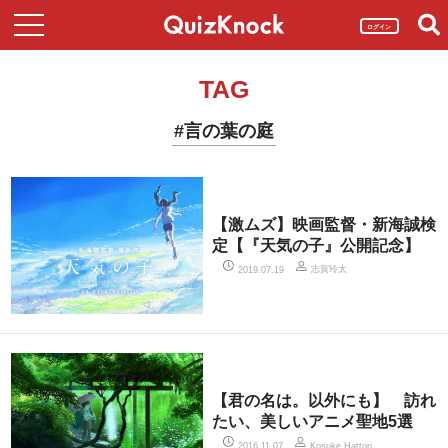
ログイン
TAG
#言の葉の庭
【激ムズ】映画監督・新海誠検
定【『天気の子』公開記念】
志賀玲太
2019.07.19
【君の名は。以外にも】 訪れ
たい、美しいアニメ聖地5選
2016.11.07
Kosuke Hattori