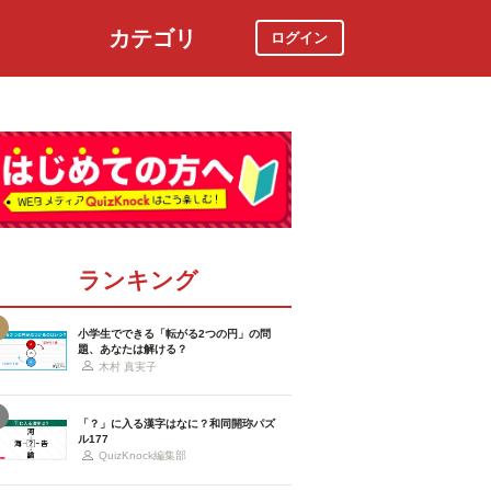
カテゴリ
ログイン
社会
スポーツ
時事ニュース
特集
ランキング
小学生でできる「転がる2つの円」の問
題、あなたは解ける？
木村 真実子
「？」に入る漢字はなに？和同開珎パズ
ル177
QuizKnock編集部