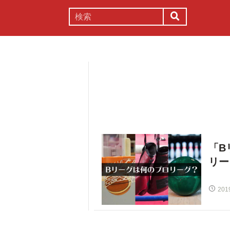
謎解き
コラム
常識
理系
「B
リー
201