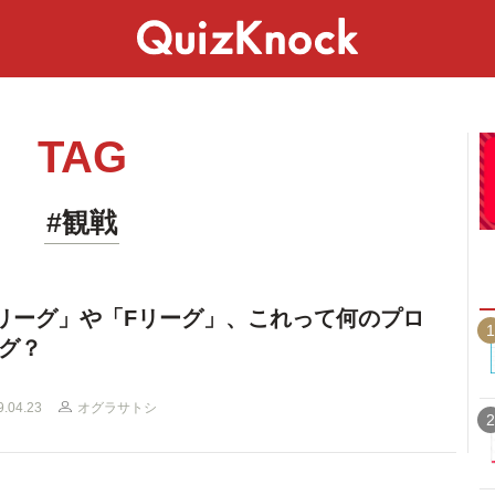
スペシャル
ライフ
ことば
カルチャー
TAG
#観戦
リーグ」や「Fリーグ」、これって何のプロ
1
グ？
9.04.23
オグラサトシ
2