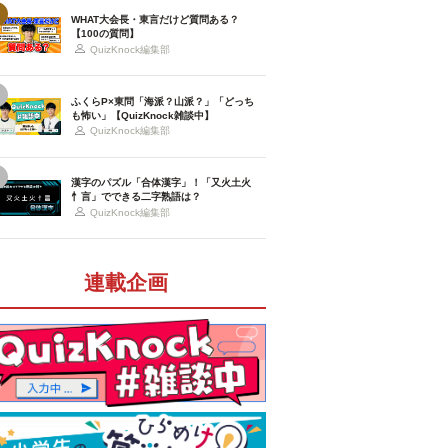
WHAT大会長・東言だけど質問ある？
【100の質問】
QuizKnock編集部
ふくらP×東問「海派？山派？」「どっち
も怖い」【QuizKnock雑談中】
QuizKnock編集部
漢字のパズル「合体漢字」！「又火土火
忄言」でできる二字熟語は？
QuizKnock編集部
連載企画