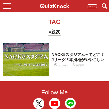
ログイン
TAG
#親友
NACK5スタジアムってどこ？
Jリーグの本拠地がややこしい
伊沢拓司
2017.04.14
Follow Me