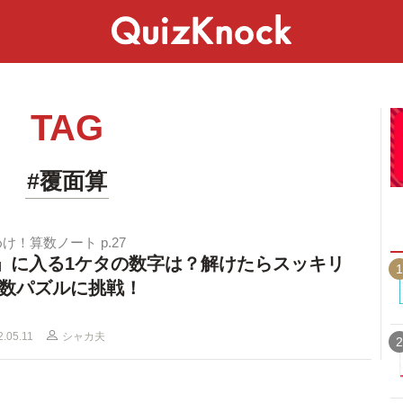
スペシャル
ライフ
ことば
カルチャー
TAG
#覆面算
け！算数ノート p.27
」に入る1ケタの数字は？解けたらスッキリ
1
数パズルに挑戦！
2.05.11
シャカ夫
2