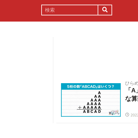
謎解き
コラム
常識
理系
ひらめ
「A
な算
202