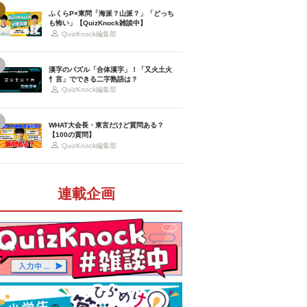
ふくらP×東問「海派？山派？」「どっち
も怖い」【QuizKnock雑談中】
QuizKnock編集部
漢字のパズル「合体漢字」！「又火土火
忄言」でできる二字熟語は？
QuizKnock編集部
WHAT大会長・東言だけど質問ある？
【100の質問】
QuizKnock編集部
連載企画