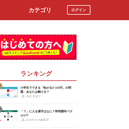
カテゴリ
ログイン
社会
スポーツ
時事ニュース
特集
ランキング
小学生でできる「転がる2つの円」の問
題、あなたは解ける？
木村 真実子
「？」に入る漢字はなに？和同開珎パズ
ル177
QuizKnock編集部