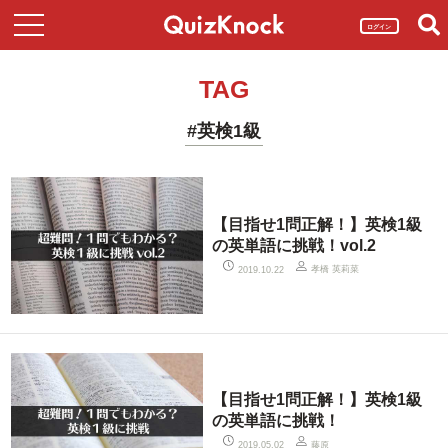
ログイン
TAG
#英検1級
【目指せ1問正解！】英検1級
の英単語に挑戦！vol.2
孝橋 英莉菜
2019.10.22
【目指せ1問正解！】英検1級
の英単語に挑戦！
藤原
2019.05.02