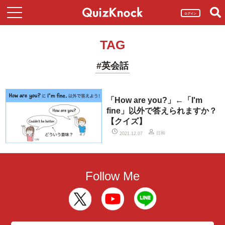
ログイン
TAG
#英会話
「How are you?」←「I'm
fine」以外で答えられますか？
【クイズ】
日和
2021.12.07
Follow Me