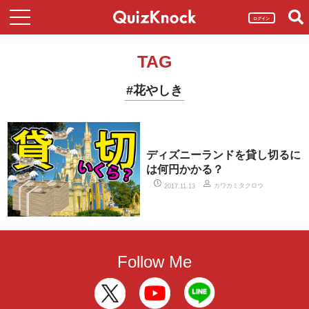
ログイン
TAG
#花やしき
ディズニーランドを貸し切るに
は何円かかる？
カワカミタクロウ
2017.11.13
Follow Me