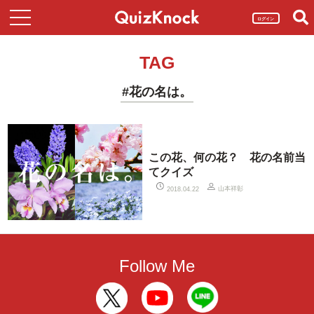
ログイン
TAG
#花の名は。
この花、何の花？ 花の名前当
てクイズ
山本祥彰
2018.04.22
Follow Me