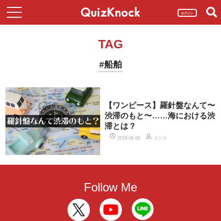
ログイン
TAG
#船舶
【ワンピース】羅針盤なんて〜
渋滞のもと〜……海における渋
滞とは？
コジマ
2019.06.08
Follow Me