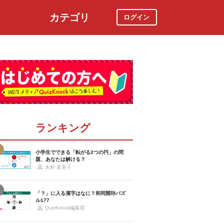
カテゴリ
ログイン
社会
スポーツ
時事ニュース
特集
ランキング
小学生でできる「転がる2つの円」の問
題、あなたは解ける？
木村 真実子
「？」に入る漢字はなに？和同開珎パズ
ル177
QuizKnock編集部