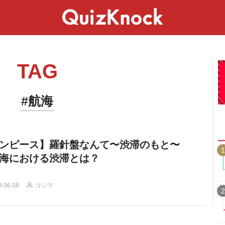
スペシャル
ライフ
ことば
カルチャー
TAG
#航海
ンピース】羅針盤なんて〜渋滞のもと〜
1
海における渋滞とは？
9.06.08
コジマ
2