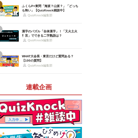
ふくらP×東問「海派？山派？」「どっち
も怖い」【QuizKnock雑談中】
QuizKnock編集部
漢字のパズル「合体漢字」！「又火土火
忄言」でできる二字熟語は？
QuizKnock編集部
WHAT大会長・東言だけど質問ある？
【100の質問】
QuizKnock編集部
連載企画