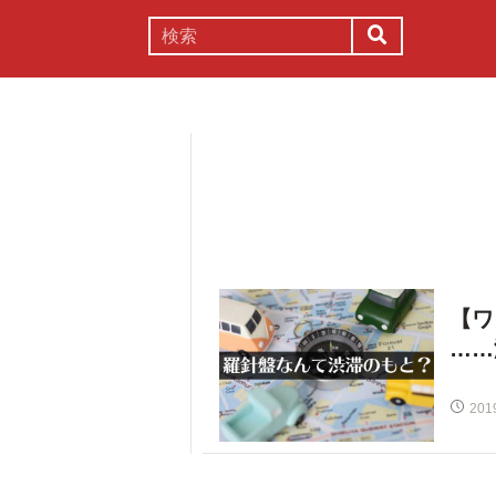
謎解き
コラム
常識
理系
【ワ
……
201