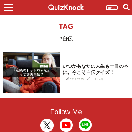
ログイン
TAG
#自伝
いつかあなたの人生も一冊の本
に。今こそ自伝クイズ！
山上 大喜
2019.07.25
Follow Me