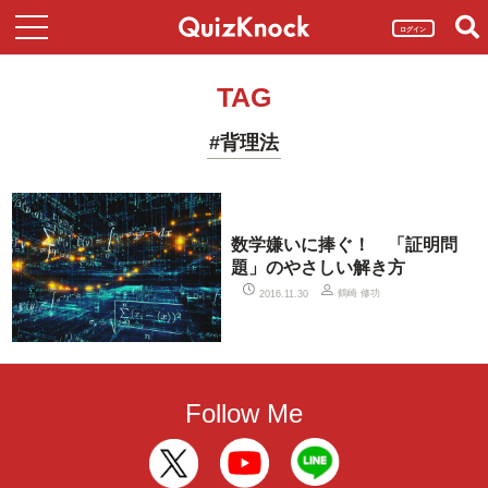
ログイン
TAG
#背理法
数学嫌いに捧ぐ！ 「証明問
題」のやさしい解き方
鶴崎 修功
2016.11.30
Follow Me