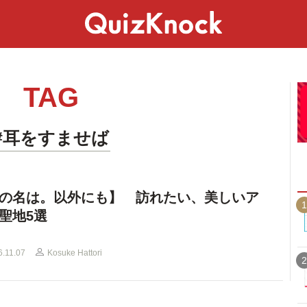
スペシャル
ライフ
ことば
カルチャー
TAG
#耳をすませば
の名は。以外にも】 訪れたい、美しいア
1
聖地5選
6.11.07
Kosuke Hattori
2