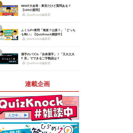
WHAT大会長・東言だけど質問ある？
【100の質問】
QuizKnock編集部
ふくらP×東問「海派？山派？」「どっち
も怖い」【QuizKnock雑談中】
QuizKnock編集部
漢字のパズル「合体漢字」！「又火土火
忄言」でできる二字熟語は？
QuizKnock編集部
連載企画