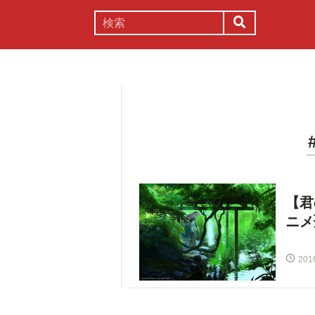
謎解き
コラム
常識
理系
【君
ニメ
201