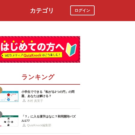
カテゴリ
ログイン
社会
スポーツ
時事ニュース
特集
ランキング
小学生でできる「転がる2つの円」の問
題、あなたは解ける？
木村 真実子
「？」に入る漢字はなに？和同開珎パズ
ル177
QuizKnock編集部