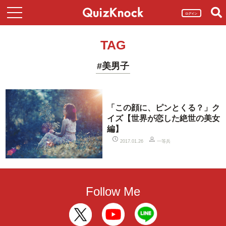
ログイン
TAG
#美男子
「この顔に、ピンとくる？」ク
イズ【世界が恋した絶世の美女
編】
一等兵
2017.01.26
Follow Me