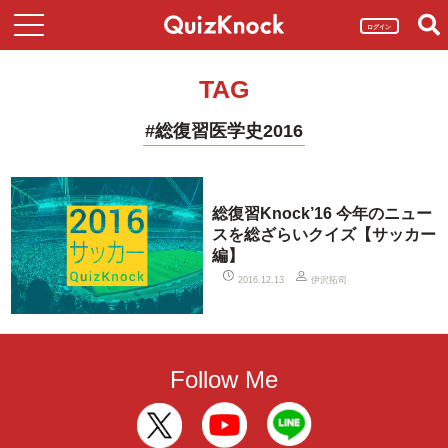
ログイン
TAG
#総復習医学史2016
総復習Knock’16 今年のニュー
スを総ざらいクイズ【サッカー
編】
伊沢拓司
2016.12.13
Follow Me