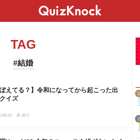
スペシャル
ライフ
ことば
カルチャー
TAG
#結婚
ぼえてる？】令和になってから起こった出
1
クイズ
0.06.03
西川
2