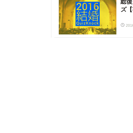
総復
ズ【
201