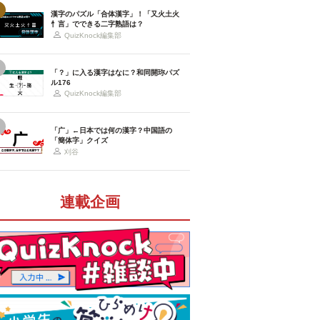
漢字のパズル「合体漢字」！「又火土火
忄言」でできる二字熟語は？
QuizKnock編集部
「？」に入る漢字はなに？和同開珎パズ
ル176
QuizKnock編集部
「广」←日本では何の漢字？中国語の
「簡体字」クイズ
刈谷
連載企画