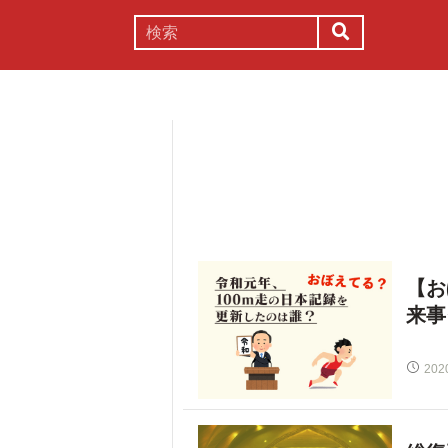
謎解き
コラム
常識
理系
【お
来事
202