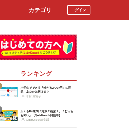
カテゴリ
ログイン
社会
スポーツ
時事ニュース
特集
ランキング
小学生でできる「転がる2つの円」の問
題、あなたは解ける？
木村 真実子
ふくらP×東問「海派？山派？」「どっち
も怖い」【QuizKnock雑談中】
QuizKnock編集部