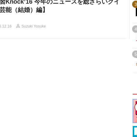
習Knock’16 今年のニュースを総ざらいクイ
3
芸能（結婚）編】
6.12.16
Suzuki Yosuke
4
5