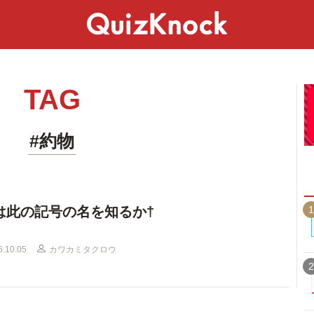
スペシャル
ライフ
ことば
カルチャー
TAG
#約物
1
は此の記号の名を知るか†
6.10.05
カワカミタクロウ
2