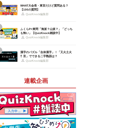
WHAT大会長・東言だけど質問ある？
【100の質問】
QuizKnock編集部
ふくらP×東問「海派？山派？」「どっち
も怖い」【QuizKnock雑談中】
QuizKnock編集部
漢字のパズル「合体漢字」！「又火土火
忄言」でできる二字熟語は？
QuizKnock編集部
連載企画