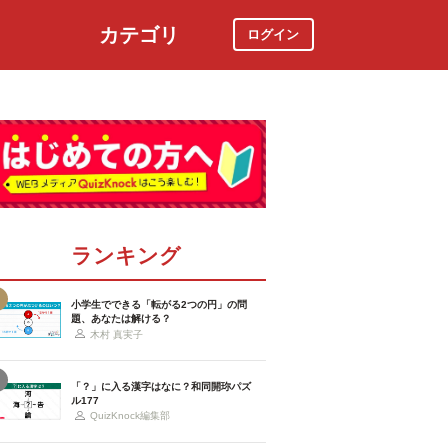
カテゴリ
ログイン
社会
スポーツ
時事ニュース
特集
ランキング
小学生でできる「転がる2つの円」の問
題、あなたは解ける？
木村 真実子
「？」に入る漢字はなに？和同開珎パズ
ル177
QuizKnock編集部