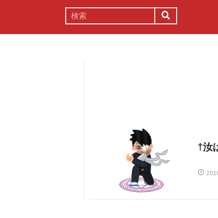
謎解き
コラム
常識
理系
†汝
201