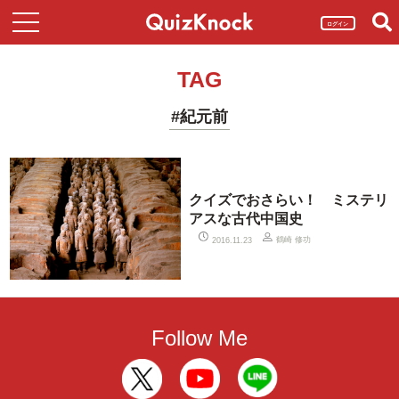
ログイン
TAG
#紀元前
クイズでおさらい！ ミステリ
アスな古代中国史
鶴崎 修功
2016.11.23
Follow Me