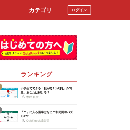
カテゴリ
ログイン
社会
スポーツ
時事ニュース
特集
ランキング
小学生でできる「転がる2つの円」の問
題、あなたは解ける？
木村 真実子
「？」に入る漢字はなに？和同開珎パズ
ル177
QuizKnock編集部