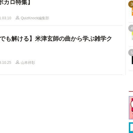
ボカロ特集】
3
1.03.10
QuizKnock編集部
4
でも解ける】米津玄師の曲から学ぶ雑学ク
5
8.10.25
山本祥彰