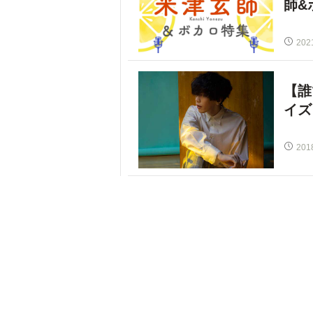
師&
202
【誰
イズ
201