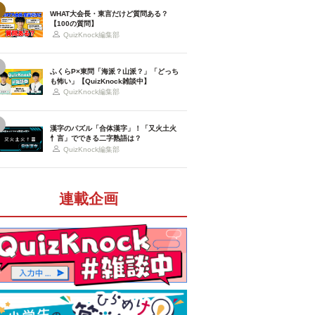
WHAT大会長・東言だけど質問ある？
【100の質問】
QuizKnock編集部
ふくらP×東問「海派？山派？」「どっち
も怖い」【QuizKnock雑談中】
QuizKnock編集部
漢字のパズル「合体漢字」！「又火土火
忄言」でできる二字熟語は？
QuizKnock編集部
連載企画