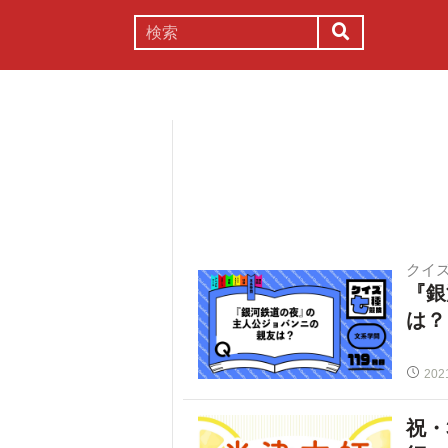
謎解き
コラム
常識
理系
クイ
『銀
は？
202
祝・