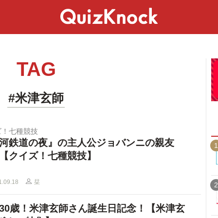
スペシャル
ライフ
ことば
カルチャー
TAG
#米津玄師
ズ！七種競技
河鉄道の夜』の主人公ジョバンニの親友
1
【クイズ！七種競技】
1.09.18
栞
2
30歳！米津玄師さん誕生日記念！【米津玄