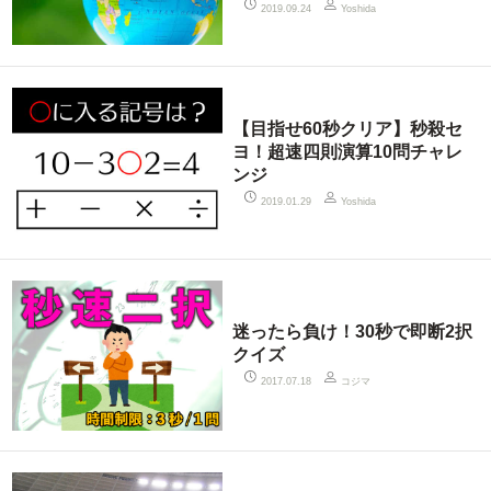
2019.09.24
Yoshida
【目指せ60秒クリア】秒殺セ
ヨ！超速四則演算10問チャレ
ンジ
2019.01.29
Yoshida
迷ったら負け！30秒で即断2択
クイズ
コジマ
2017.07.18