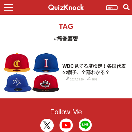
ログイン
TAG
#筒香嘉智
WBC見てる度検定！各国代表
の帽子、全部わかる？
豊岡
2017.03.20
Follow Me