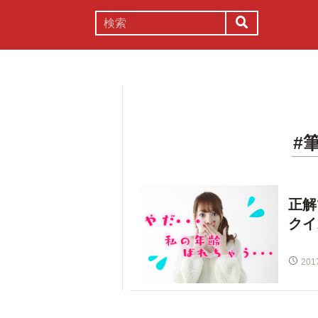
謎解き
コラム
常識
理系
#
正解
クイ
201