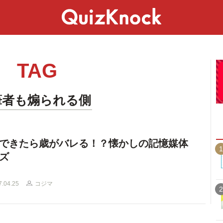
スペシャル
ライフ
ことば
カルチャー
TAG
筆者も煽られる側
できたら歳がバレる！？懐かしの記憶媒体
1
ズ
7.04.25
コジマ
2