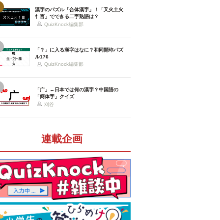
漢字のパズル「合体漢字」！「又火土火
忄言」でできる二字熟語は？
QuizKnock編集部
「？」に入る漢字はなに？和同開珎パズ
ル176
QuizKnock編集部
「广」←日本では何の漢字？中国語の
「簡体字」クイズ
刈谷
連載企画