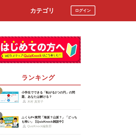
カテゴリ
ログイン
社会
スポーツ
時事ニュース
特集
ランキング
小学生でできる「転がる2つの円」の問
題、あなたは解ける？
木村 真実子
ふくらP×東問「海派？山派？」「どっち
も怖い」【QuizKnock雑談中】
QuizKnock編集部