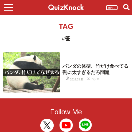
ログイン
TAG
#笹
パンダの体型、竹だけ食べてる
割に太すぎるだろ問題
コジマ
2019.03.11
Follow Me