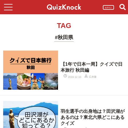
ログイン
TAG
#秋田県
【1年で日本一周】クイズで日
本旅行 秋田編
広井隆
2019.12.10
羽生選手の出身地は？田沢湖が
あるのは？東北六県どこにある
クイズ