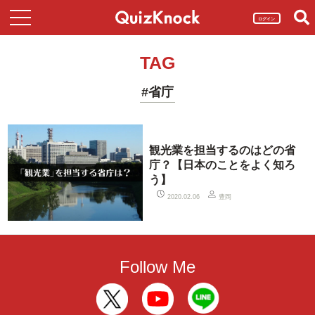
ログイン
TAG
#省庁
観光業を担当するのはどの省
庁？【日本のことをよく知ろ
う】
豊岡
2020.02.06
Follow Me