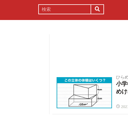
謎解き
コラム
常識
理系
ひらめ
小学
めけ
202