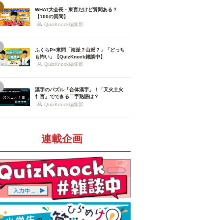
WHAT大会長・東言だけど質問ある？
【100の質問】
QuizKnock編集部
ふくらP×東問「海派？山派？」「どっち
も怖い」【QuizKnock雑談中】
QuizKnock編集部
漢字のパズル「合体漢字」！「又火土火
忄言」でできる二字熟語は？
QuizKnock編集部
連載企画