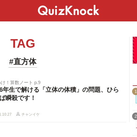
スペシャル
ライフ
ことば
カルチャー
TAG
#直方体
け！算数ノート p.9
6年生で解ける「立体の体積」の問題、ひら
1
ば瞬殺です！
1.10.27
チャンイケ
2