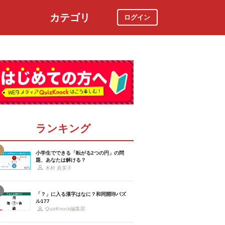
カテゴリ
ログイン
社会
スポーツ
時事ニュース
特集
ランキング
小学生でできる「転がる2つの円」の問
題、あなたは解ける？
木村 真実子
「？」に入る漢字はなに？和同開珎パズ
ル177
QuizKnock編集部