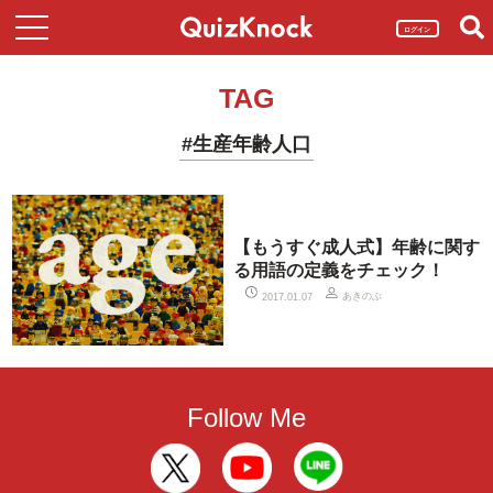
ログイン
TAG
#生産年齢人口
【もうすぐ成人式】年齢に関す
る用語の定義をチェック！
あきのぶ
2017.01.07
Follow Me