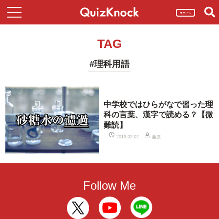
ログイン
TAG
#理科用語
中学校ではひらがなで習った理
科の言葉、漢字で読める？【微
難読】
藤原
2019.02.02
Follow Me