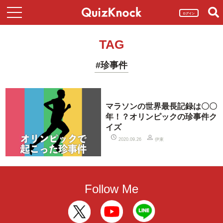
ログイン
TAG
#珍事件
マラソンの世界最長記録は〇〇
年！？オリンピックの珍事件ク
イズ
伊東
2020.09.26
Follow Me