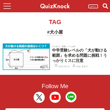
ログイン
TAG
#犬小屋
ひらめけ！算数ノートp.85
中学受験レベルの「犬が動ける
範囲」を求める問題に挑戦！う
っかりミスに注意
木村 真実子
2023.06.21
Follow Me