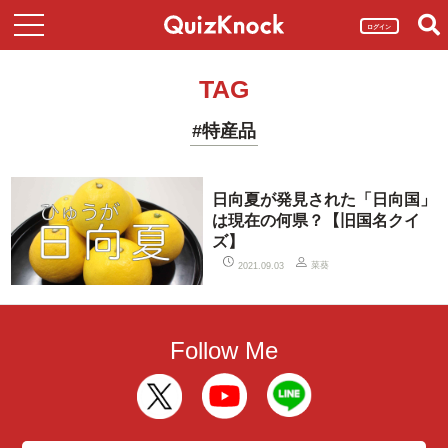
ログイン
TAG
#特産品
日向夏が発見された「日向国」
は現在の何県？【旧国名クイ
ズ】
菜葵
2021.09.03
Follow Me