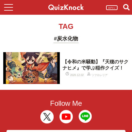
ログイン
TAG
#炭水化物
【令和の米騒動】『天穂のサク
ナヒメ』で学ぶ稲作クイズ！
ソフロレリア
2020.12.02
Follow Me