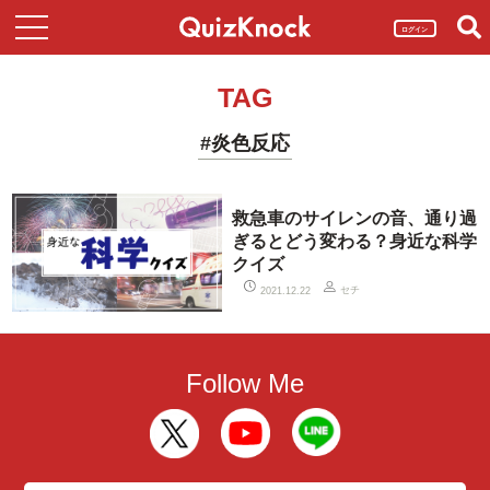
ログイン
TAG
#炎色反応
救急車のサイレンの音、通り過
ぎるとどう変わる？身近な科学
クイズ
セチ
2021.12.22
Follow Me