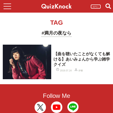
ログイン
TAG
#満月の夜なら
【曲を聴いたことがなくても解
ける】あいみょんから学ぶ雑学
クイズ
伊東
2019.07.24
Follow Me