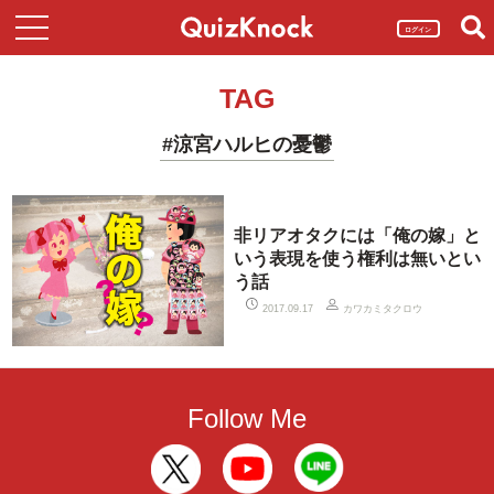
ログイン
TAG
#涼宮ハルヒの憂鬱
非リアオタクには「俺の嫁」と
いう表現を使う権利は無いとい
う話
カワカミタクロウ
2017.09.17
Follow Me