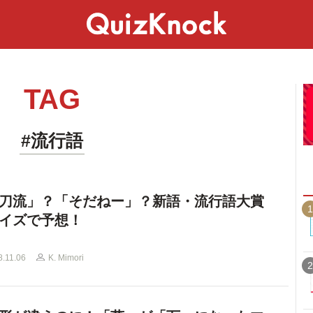
スペシャル
ライフ
ことば
カルチャー
TAG
#流行語
刀流」？「そだねー」？新語・流行語大賞
1
イズで予想！
8.11.06
K. Mimori
2