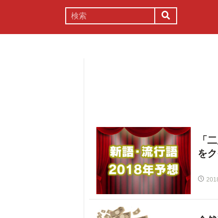
謎解き
コラム
常識
理系
「二
をク
201