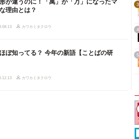
形が違うのに！「萬」が「万」になったマ
3
な理由とは？
8.08.13
カワカミタクロウ
4
ほぼ知ってる？ 今年の新語【ことばの研
5
6.12.13
カワカミタクロウ