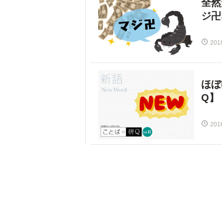
全然
ジ卍
201
ほぼ
Q】
201