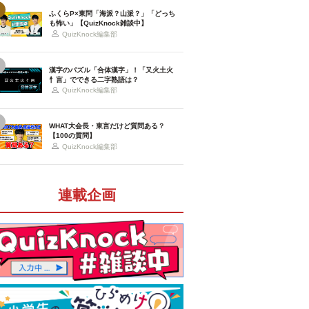
ふくらP×東問「海派？山派？」「どっち
も怖い」【QuizKnock雑談中】
QuizKnock編集部
漢字のパズル「合体漢字」！「又火土火
忄言」でできる二字熟語は？
QuizKnock編集部
WHAT大会長・東言だけど質問ある？
【100の質問】
QuizKnock編集部
連載企画