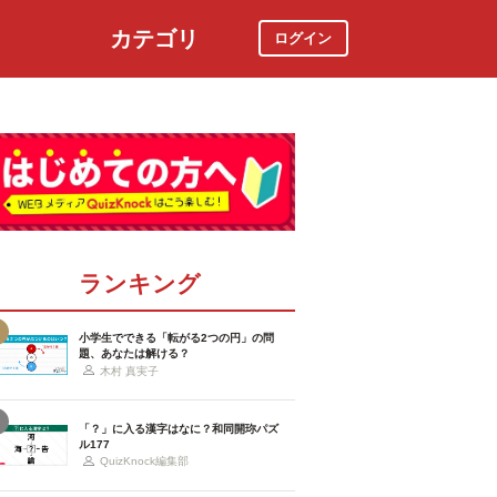
カテゴリ
ログイン
社会
スポーツ
時事ニュース
特集
ランキング
小学生でできる「転がる2つの円」の問
題、あなたは解ける？
木村 真実子
「？」に入る漢字はなに？和同開珎パズ
ル177
QuizKnock編集部