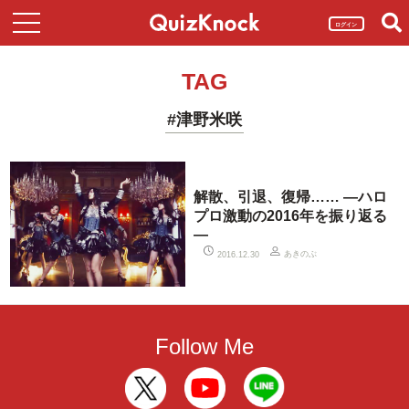
ログイン
TAG
#津野米咲
解散、引退、復帰…… ―ハロ
プロ激動の2016年を振り返る
―
あきのぶ
2016.12.30
Follow Me