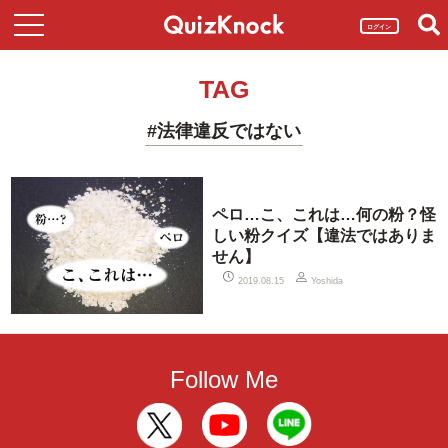
ログイン
TAG
#法律違反ではない
ペロ…こ、これは…何の粉？怪
しい粉クイズ【違法ではありま
せん】
2019.08.15
Yoshida
Follow Me