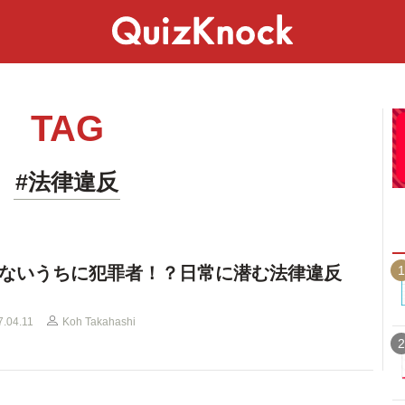
スペシャル
ライフ
ことば
カルチャー
TAG
#法律違反
1
ないうちに犯罪者！？日常に潜む法律違反
7.04.11
Koh Takahashi
2