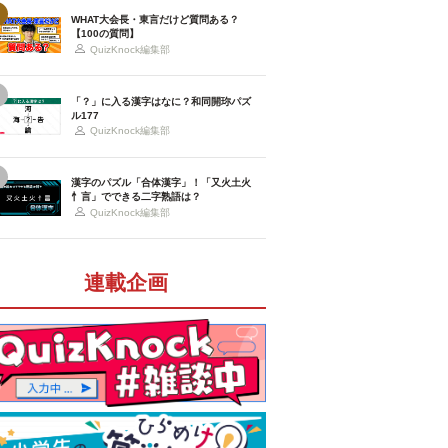
WHAT大会長・東言だけど質問ある？
【100の質問】
QuizKnock編集部
「？」に入る漢字はなに？和同開珎パズ
ル177
QuizKnock編集部
漢字のパズル「合体漢字」！「又火土火
忄言」でできる二字熟語は？
QuizKnock編集部
連載企画