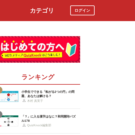
カテゴリ
ログイン
社会
スポーツ
時事ニュース
特集
ランキング
小学生でできる「転がる2つの円」の問
題、あなたは解ける？
木村 真実子
「？」に入る漢字はなに？和同開珎パズ
ル178
QuizKnock編集部