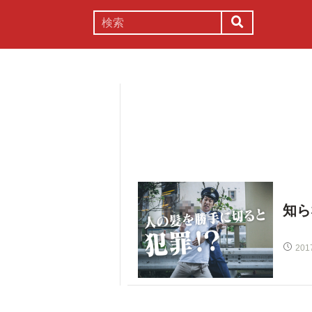
謎解き
コラム
常識
理系
知ら
201