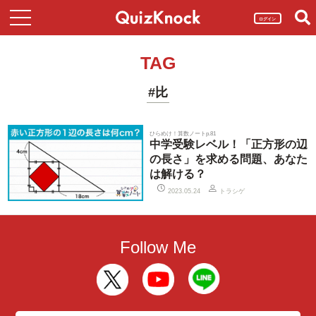
ログイン
TAG
#比
ひらめけ！算数ノートp.81
中学受験レベル！「正方形の辺
の長さ」を求める問題、あなた
は解ける？
トラシゲ
2023.05.24
Follow Me