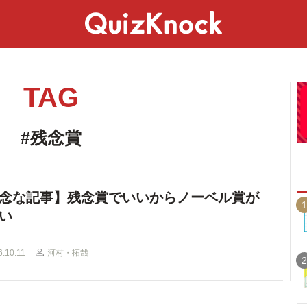
スペシャル
ライフ
ことば
カルチャー
TAG
#残念賞
念な記事】残念賞でいいからノーベル賞が
1
い
6.10.11
河村・拓哉
2