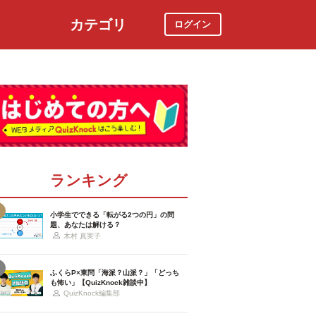
カテゴリ
ログイン
社会
スポーツ
時事ニュース
特集
ランキング
小学生でできる「転がる2つの円」の問
題、あなたは解ける？
木村 真実子
ふくらP×東問「海派？山派？」「どっち
も怖い」【QuizKnock雑談中】
QuizKnock編集部