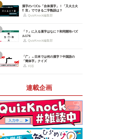
漢字のパズル「合体漢字」！「又火土火
忄言」でできる二字熟語は？
QuizKnock編集部
「？」に入る漢字はなに？和同開珎パズ
ル176
QuizKnock編集部
「广」←日本では何の漢字？中国語の
「簡体字」クイズ
刈谷
連載企画