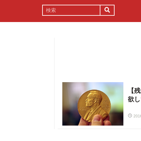
謎解き
コラム
常識
理系
【残
欲し
201