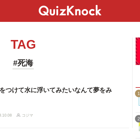
スペシャル
ライフ
ことば
カルチャー
TAG
#死海
をつけて水に浮いてみたいなんて夢をみ
1
8.10.08
コジマ
2