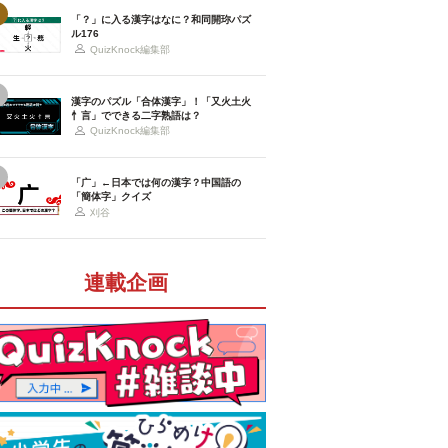
「？」に入る漢字はなに？和同開珎パズ
ル176
QuizKnock編集部
漢字のパズル「合体漢字」！「又火土火
忄言」でできる二字熟語は？
QuizKnock編集部
「广」←日本では何の漢字？中国語の
「簡体字」クイズ
刈谷
連載企画