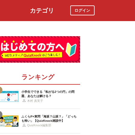
カテゴリ
ログイン
社会
スポーツ
時事ニュース
特集
ランキング
小学生でできる「転がる2つの円」の問
題、あなたは解ける？
木村 真実子
ふくらP×東問「海派？山派？」「どっち
も怖い」【QuizKnock雑談中】
QuizKnock編集部