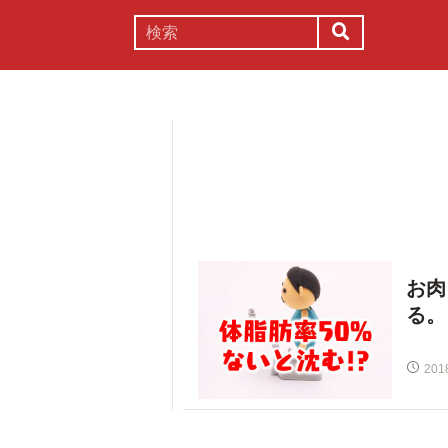
謎解き
コラム
常識
理系
お肉
る。
201