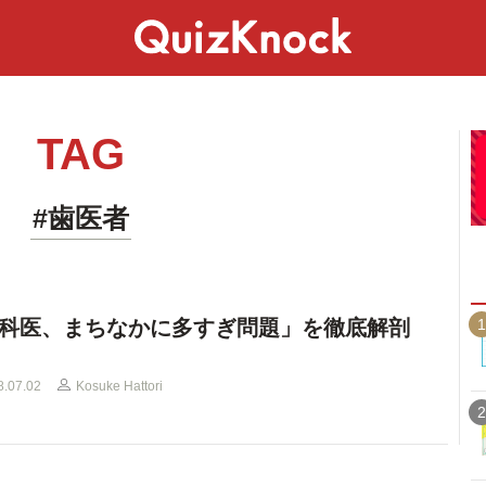
スペシャル
ライフ
ことば
カルチャー
TAG
#歯医者
1
科医、まちなかに多すぎ問題」を徹底解剖
8.07.02
Kosuke Hattori
2