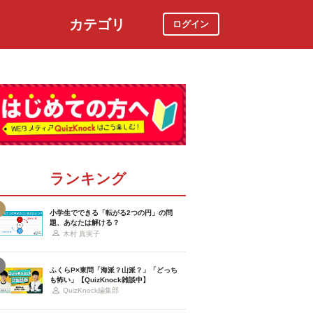
カテゴリ
ログイン
社会
スポーツ
時事ニュース
特集
ランキング
小学生でできる「転がる2つの円」の問
題、あなたは解ける？
木村 真実子
ふくらP×東問「海派？山派？」「どっち
も怖い」【QuizKnock雑談中】
QuizKnock編集部