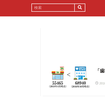
謎解き
コラム
常識
理系
「歯
201