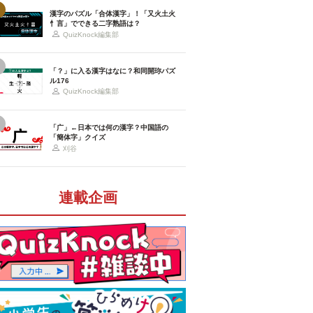
漢字のパズル「合体漢字」！「又火土火
忄言」でできる二字熟語は？
QuizKnock編集部
「？」に入る漢字はなに？和同開珎パズ
ル176
QuizKnock編集部
「广」←日本では何の漢字？中国語の
「簡体字」クイズ
刈谷
連載企画