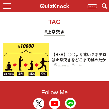
ログイン
TAG
#正拳突き
【H×H】〇〇より速い？ネテロ
は正拳突きをどこまで極めたか
コジマ
2018.04.11
Follow Me