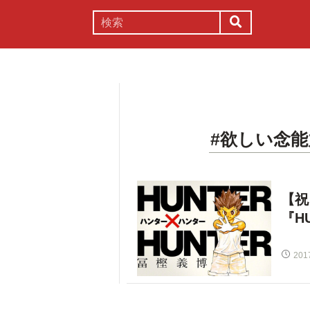
謎解き
コラム
常識
理系
#欲しい念
【祝
『H
201