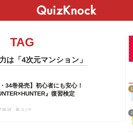
スペシャル
ライフ
ことば
カルチャー
TAG
能力は「4次元マンション」
・34巻発売】初心者にも安心！
1
UNTER×HUNTER』復習検定
7.06.19
コジマ
2