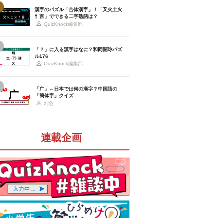
漢字のパズル「合体漢字」！「又火土火
忄言」でできる二字熟語は？
QuizKnock編集部
「？」に入る漢字はなに？和同開珎パズ
ル176
QuizKnock編集部
「广」←日本では何の漢字？中国語の
「簡体字」クイズ
刈谷
連載企画