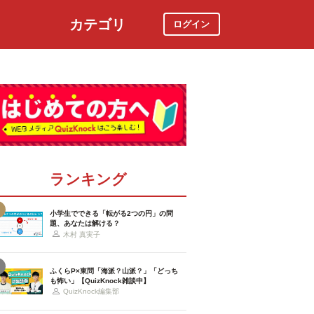
カテゴリ
ログイン
社会
スポーツ
時事ニュース
特集
ランキング
小学生でできる「転がる2つの円」の問
題、あなたは解ける？
木村 真実子
ふくらP×東問「海派？山派？」「どっち
も怖い」【QuizKnock雑談中】
QuizKnock編集部