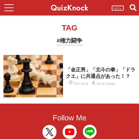
ログイン
TAG
#権力闘争
「金正男」「北斗の拳」「ドラ
クエ」に共通点があった！？
2017.03.01
Suzuki Yosuke
Follow Me