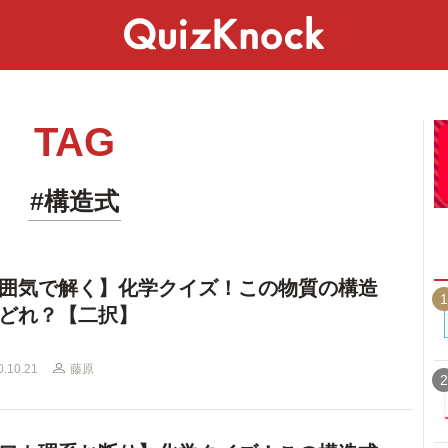
スペシャル
ライフ
ことば
カルチャー
TAG
#構造式
囲気で解く】化学クイズ！この物質の構造
1
どれ？【二択】
0.10.21
藤原
2