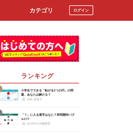
カテゴリ
ログイン
社会
スポーツ
時事ニュース
特集
ランキング
小学生でできる「転がる2つの円」の問
題、あなたは解ける？
木村 真実子
「？」に入る漢字はなに？和同開珎パズ
ル177
QuizKnock編集部