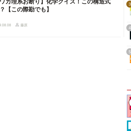
ワカ理系お断り】化学クイズ！この構造式
3
？【この際勘でも】
9.08.08
藤原
4
5