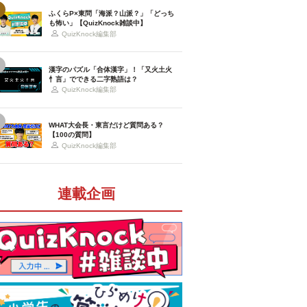
ふくらP×東問「海派？山派？」「どっち
も怖い」【QuizKnock雑談中】
QuizKnock編集部
漢字のパズル「合体漢字」！「又火土火
忄言」でできる二字熟語は？
QuizKnock編集部
WHAT大会長・東言だけど質問ある？
【100の質問】
QuizKnock編集部
連載企画