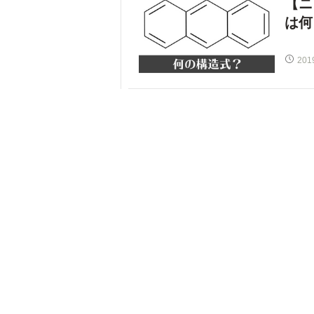
【ニ
は何
201