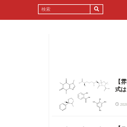
謎解き
コラム
常識
理系
【雰
式は
202